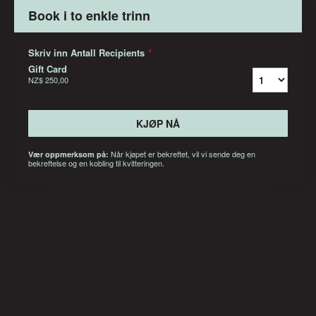
Book i to enkle trinn
Skriv inn Antall Recipients
*
Gift Card
NZ$ 250,00
KJØP NÅ
Når kjøpet er bekreftet, vil vi sende deg en
Vær oppmerksom på:
bekreftelse og en kobling til kvitteringen.